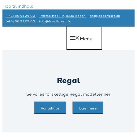
Hop til indhold
(+45) 86 93 29 00
Tværskiftet 7-9, 8330 Beder
info@baadhuset.dk​
(+45) 86 93 29 00
info@baadhuset.dk​
Menu
Regal
Se vores forskellige Regal modeller her
Kontakt os
Læs mere