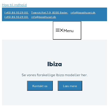
Hop til indhold
(+45) 86 93 29 00
Tværskiftet 7-9, 8330 Beder
info@baadhuset.dk​
(+45) 86 93 29 00
info@baadhuset.dk​
Menu
Ibiza
Se vores forskellige Ibiza modeller her.
Kontakt os
Læs mere