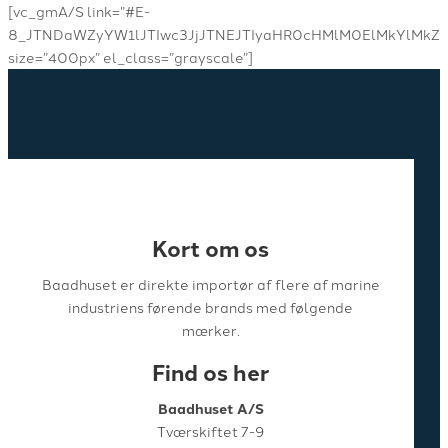
[vc_gmA/S link=”#E-
8_JTNDaWZyYW1lJTIwc3JjJTNEJTIyaHR0cHMlM0ElMkYlMkZ
size=”400px” el_class=”grayscale”]
Kort om os
Baadhuset er direkte importør af flere af marine
industriens førende brands med følgende
mærker.
Find os her
Baadhuset A/S
Tværskiftet 7-9