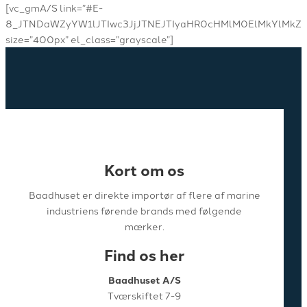
[vc_gmA/S link=”#E-
8_JTNDaWZyYW1lJTIwc3JjJTNEJTIyaHR0cHMlM0ElMkYlMkZ
size=”400px” el_class=”grayscale”]
Kort om os
Baadhuset er direkte importør af flere af marine
industriens førende brands med følgende
mærker.
Find os her
Baadhuset A/S
Tværskiftet 7-9