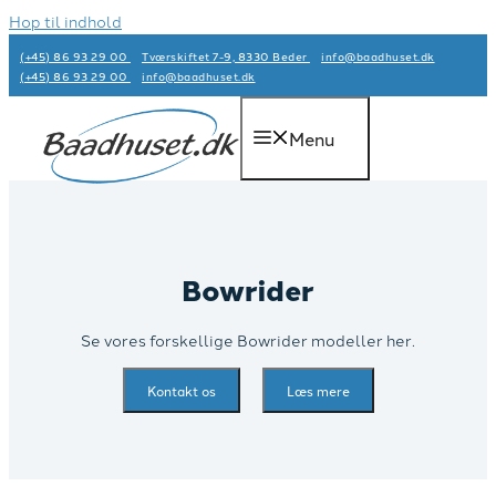
Hop til indhold
(+45) 86 93 29 00
Tværskiftet 7-9, 8330 Beder
info@baadhuset.dk​
(+45) 86 93 29 00
info@baadhuset.dk​
Menu
Bowrider
Se vores forskellige Bowrider modeller her.
Kontakt os
Læs mere