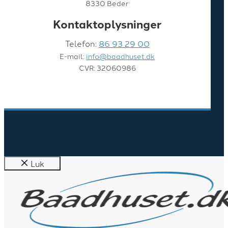
8330 Beder
Kontaktoplysninger
Telefon:
86 93 29 00
E-mail:
info@baadhuset.dk
CVR: 32060986
Luk