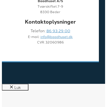
Baadhuset A/S
Tværskiftet 7-9
8330 Beder
Kontaktoplysninger
Telefon:
86 93 29 00
E-mail:
info@baadhuset.dk
CVR: 32060986
Luk