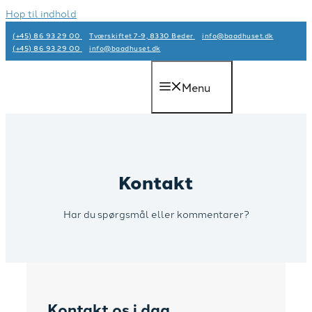
Hop til indhold
(+45) 86 93 29 00
Tværskiftet 7-9, 8330 Beder
info@baadhuset.dk​
(+45) 86 93 29 00
info@baadhuset.dk​
Menu
Kontakt
Har du spørgsmål eller kommentarer?
Kontakt os i dag