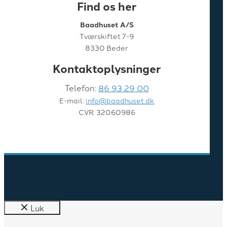
Find os her
Baadhuset A/S
Tværskiftet 7-9
8330 Beder
Kontaktoplysninger
Telefon:
86 93 29 00
E-mail:
info@baadhuset.dk
CVR: 32060986
Luk