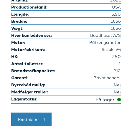
Produktionsland:
USA
Længde:
6,90
Bredde:
1656
Vægt:
1656
Hvor kan båden ses:
Baadhuset A/S
Motor:
Påhængsmotor
Motorfabrikant:
Suzuki V6
HK:
250
Antal toiletter:
1
Brændstofkapacitet:
212
Garanti:
Privat handel
Byttebåd mulig:
Nej
Medfølger trailer:
Nej
Lagerstatus:
På lager
Kontakt os