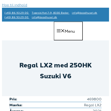
Hop til indhold
(+45) 86 93 29 00
Tværskiftet 7-9, 8330 Beder
info@baadhuset.dk​
(+45) 86 93 29 00
info@baadhuset.dk​
Menu
Regal LX2 med 250HK
Suzuki V6
Pris:
469800
Mærke:
Regal LX2
Årgang:
2021