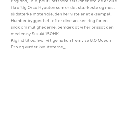
England, Told, politi, offshore selskaber etc. de er alle
i kraftig Orca Hypalon som er det stærkeste og mest
slidstærke materiale, den her viste er et eksempel,
Humber bygges helt efter dine ønsker, ring for en
snak om mulighederne, bemærk at vi her prissat den
med en ny Suzuki 150HK
Kig ind til os, hvor vi lige nu kan fremvise 8.0 Ocean
Pro og vurder kvaliteterne,,,