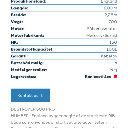
Produktionsland:
England
Længde:
6,00m
Bredde:
2,28m
Vægt:
700
Motor:
Påhængsmotor
Motorfabrikant:
Mercury/Suzuki
HK:
150
Brændstofkapacitet:
100L
Garanti:
Købelov
Byttebåd mulig:
Ja
Medfølger trailer:
Nej
Lagerstatus:
Kan bestilles
Kontakt os
DESTROYER 600 PRO
HUMBER i England bygger nogle af de stærkeste RIB
både som anvendes af stort set alle autoriteter i