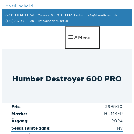
Hop til indhold
(+45) 86 93 29 00
Tværskiftet 7-9, 8330 Beder
info@baadhuset.dk​
(+45) 86 93 29 00
info@baadhuset.dk​
Menu
Humber Destroyer 600 PRO
Pris:
399800
Mærke:
HUMBER
Årgang:
2024
Søsat første gang:
Ny