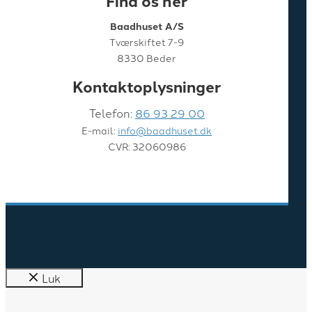
Find os her
Baadhuset A/S
Tværskiftet 7-9
8330 Beder
Kontaktoplysninger
Telefon:
86 93 29 00
E-mail:
info@baadhuset.dk
CVR: 32060986
Luk