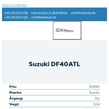
Hop til indhold
(+45) 86 93 29 00
Tværskiftet 7-9, 8330 Beder
info@baadhuset.dk​
(+45) 86 93 29 00
info@baadhuset.dk​
Menu
Suzuki DF40ATL
Pris:
51990
Mærke:
Suzuki
Årgang:
Ny
Vægt:
104