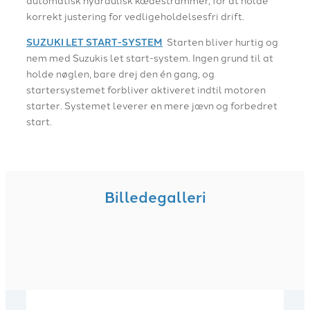
automatisk hydraulisk kædestrammer, for at holde
korrekt justering for vedligeholdelsesfri drift.
SUZUKI LET START-SYSTEM
Starten bliver hurtig og
nem med Suzukis let start-system. Ingen grund til at
holde nøglen, bare drej den én gang, og
startersystemet forbliver aktiveret indtil motoren
starter. Systemet leverer en mere jævn og forbedret
start.
Billedegalleri