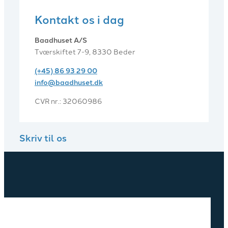
Kontakt os i dag
Baadhuset A/S
Tværskiftet 7-9, 8330 Beder
(+45) 86 93 29 00
info@baadhuset.dk​
CVR nr.: 32060986
Skriv til os