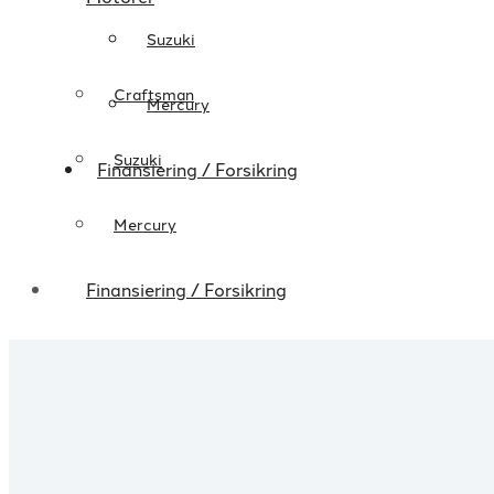
Suzuki
Craftsman
Mercury
Suzuki
Finansiering / Forsikring
Mercury
Finansiering / Forsikring