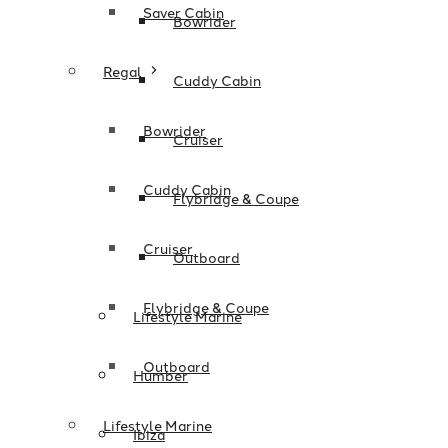
Saver Cabin
Bowrider
Regal
Cuddy Cabin
Bowrider
Cruiser
Cuddy Cabin
Flybridge & Coupe
Cruiser
Outboard
Flybridge & Coupe
Lifestyle Marine
Outboard
Humber
Lifestyle Marine
Ibiza