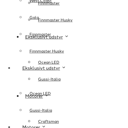
West Coast
Finnmaster
Gala
Finnmaster Husky
Finnmaster
Eksklusivt udstyr
Finnmaster Husky
Ocean LED
Eksklusivt udstyr
Gussi-Italia
Ocean LED
Motorer
Gussi-Italia
Craftsman
Motorer