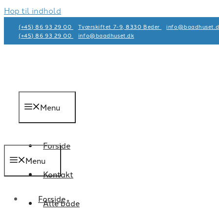
Hop til indhold
(+45) 86 93 29 00
Tværskiftet 7-9, 8330 Beder
info@baadhuset.d
(+45) 86 93 29 00
info@baadhuset.dk​
Menu
Forside
Menu
Kontakt
Forside
Alle både