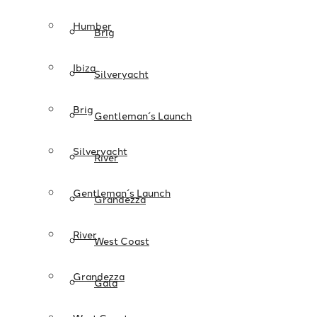
Humber
Brig
Ibiza
Silveryacht
Brig
Gentleman´s Launch
Silveryacht
River
Gentleman´s Launch
Grandezza
River
West Coast
Grandezza
Gala