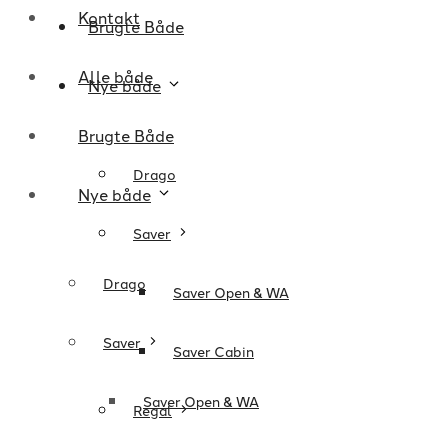
Kontakt
Brugte Både
Alle både
Nye både
Brugte Både
Drago
Nye både
Saver
Drago
Saver Open & WA
Saver
Saver Cabin
Saver Open & WA
Regal