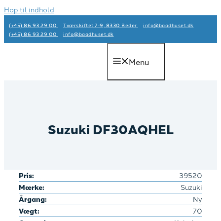
Hop til indhold
(+45) 86 93 29 00
Tværskiftet 7-9, 8330 Beder
info@baadhuset.dk​
(+45) 86 93 29 00
info@baadhuset.dk​
Menu
Suzuki DF30AQHEL
Pris:
39520
Mærke:
Suzuki
Årgang:
Ny
Vægt:
70