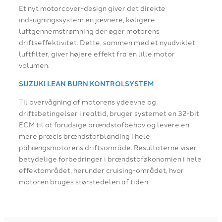
Et nyt motorcover-design giver det direkte
indsugningssystem en jævnere, køligere
luftgennemstrømning der øger motorens
driftseffektivitet. Dette, sammen med et nyudviklet
luftfilter, giver højere effekt fra en lille motor
volumen.
SUZUKI LEAN BURN KONTROLSYSTEM
Til overvågning af motorens ydeevne og
driftsbetingelser i realtid, bruger systemet en 32-bit
ECM til at forudsige brændstofbehov og levere en
mere præcis brændstofblanding i hele
påhængsmotorens driftsområde. Resultaterne viser
betydelige forbedringer i brændstoføkonomien i hele
effektområdet, herunder cruising-området, hvor
motoren bruges størstedelen af tiden.