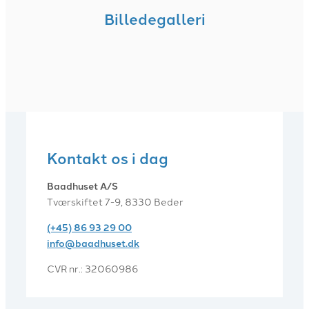
Billedegalleri
Kontakt os i dag
Baadhuset A/S
Tværskiftet 7-9, 8330 Beder
(+45) 86 93 29 00
info@baadhuset.dk​
CVR nr.: 32060986