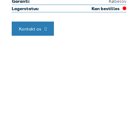
Garanti:
Købelov
Lagerstatus:
Kan bestilles
Kontakt os