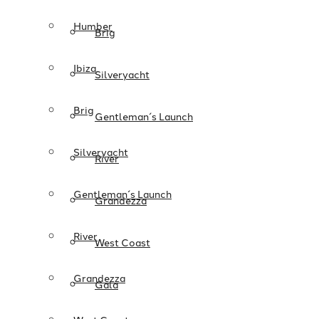
Humber
Brig
Ibiza
Silveryacht
Brig
Gentleman´s Launch
Silveryacht
River
Gentleman´s Launch
Grandezza
River
West Coast
Grandezza
Gala