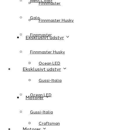
West Coast
Finnmaster
Gala
Finnmaster Husky
Finnmaster
Eksklusivt udstyr
Finnmaster Husky
Ocean LED
Eksklusivt udstyr
Gussi-Italia
Ocean LED
Motorer
Gussi-Italia
Craftsman
Motorer