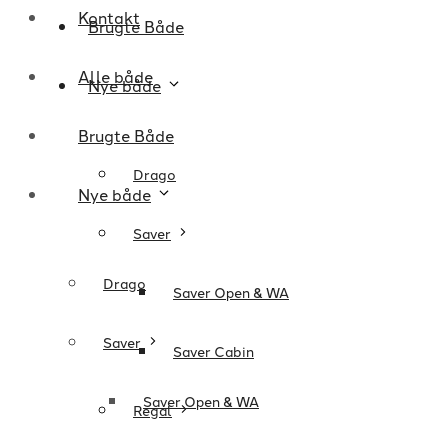
Kontakt
Brugte Både
Alle både
Nye både
Brugte Både
Drago
Nye både
Saver
Drago
Saver Open & WA
Saver
Saver Cabin
Saver Open & WA
Regal