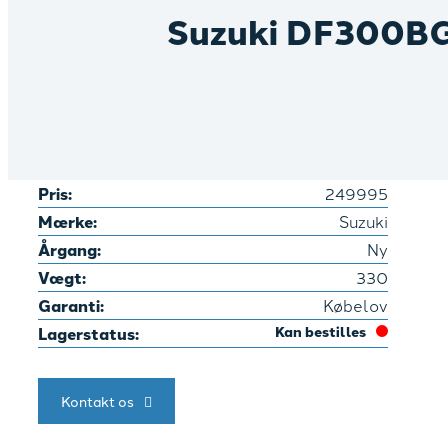
Suzuki DF300
Pris:
249995
Mærke:
Suzuki
Årgang:
Ny
Vægt:
330
Garanti:
Købelov
Lagerstatus:
Kan bestilles
Kontakt os