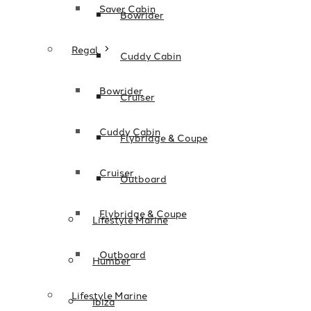
Saver Cabin
Bowrider
Regal
Cuddy Cabin
Bowrider
Cruiser
Cuddy Cabin
Flybridge & Coupe
Cruiser
Outboard
Flybridge & Coupe
Lifestyle Marine
Outboard
Humber
Lifestyle Marine
Ibiza