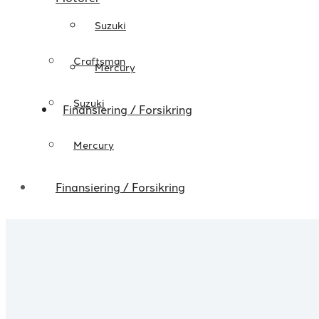
Suzuki
Craftsman
Mercury
Suzuki
Finansiering / Forsikring
Mercury
Finansiering / Forsikring