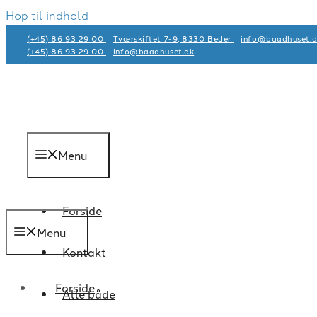
Hop til indhold
(+45) 86 93 29 00
Tværskiftet 7-9, 8330 Beder
info@baadhuset.d
(+45) 86 93 29 00
info@baadhuset.dk​
Menu
Forside
Menu
Kontakt
Forside
Alle både