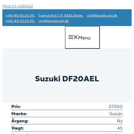
Hop til indhold
(+45) 86 93 29 00
Tværskiftet 7-9, 8330 Beder
info@baadhuset.dk​
(+45) 86 93 29 00
info@baadhuset.dk​
Menu
Suzuki DF20AEL
Pris:
27550
Mærke:
Suzuki
Årgang:
Ny
Vægt:
45