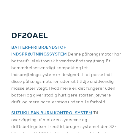
DF20AEL
BATTERI-FRI BRÆNDSTOF
INDSPRØJTNINGSSYSTEM
Denne påhængsmotor har
batterifri elektronisk brændstofindsprøjtning. Et
bemærkelsesværdigt kompakt og let
indsprøjtningssystem er designet til at passe ind i
disse påhængsmotorer, uden at tilføje unødvendig
masse eller vægt. Hvad mere er, det fungerer uden
batteri og giver stadig hurtigere starter, jævnere
drift, og mere acceleration under alle forhold.
SUZUKI LEAN BURN KONTROLSYSTEM
Til
overvågning af motorens ydeevne og
driftsbetingelser i realtid, bruger systemet den 32-
bit onboard ECM til at forudsige brændstofbehov og