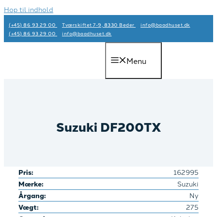
Hop til indhold
(+45) 86 93 29 00
Tværskiftet 7-9, 8330 Beder
info@baadhuset.dk​
(+45) 86 93 29 00
info@baadhuset.dk​
Menu
Suzuki DF200TX
Pris:
162995
Mærke:
Suzuki
Årgang:
Ny
Vægt:
275