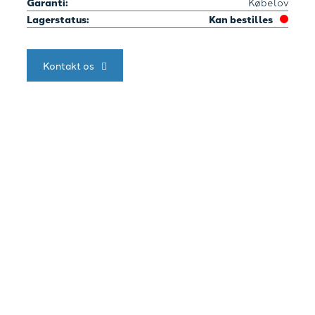
Garanti:
Købelov
Lagerstatus:
Kan bestilles
Kontakt os