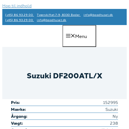
Hop til indhold
(+45) 86 93 29 00
Tværskiftet 7-9, 8330 Beder
info@baadhuset.dk​
(+45) 86 93 29 00
info@baadhuset.dk​
Menu
Suzuki DF200ATL/X
Pris:
152995
Mærke:
Suzuki
Årgang:
Ny
Vægt:
238