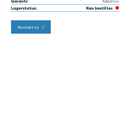
Garanti:
Købelov
Lagerstatus:
Kan bestilles
Kontakt os