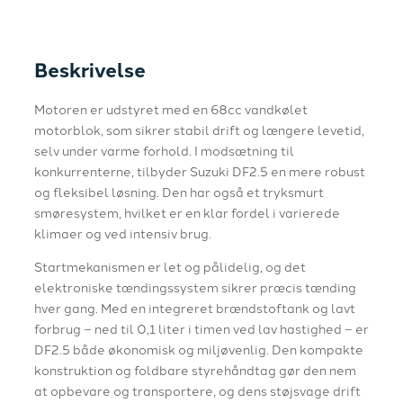
Beskrivelse
Motoren er udstyret med en 68cc vandkølet
motorblok, som sikrer stabil drift og længere levetid,
selv under varme forhold. I modsætning til
konkurrenterne, tilbyder Suzuki DF2.5 en mere robust
og fleksibel løsning. Den har også et tryksmurt
smøresystem, hvilket er en klar fordel i varierede
klimaer og ved intensiv brug.
Startmekanismen er let og pålidelig, og det
elektroniske tændingssystem sikrer præcis tænding
hver gang. Med en integreret brændstoftank og lavt
forbrug – ned til 0,1 liter i timen ved lav hastighed – er
DF2.5 både økonomisk og miljøvenlig. Den kompakte
konstruktion og foldbare styrehåndtag gør den nem
at opbevare og transportere, og dens støjsvage drift