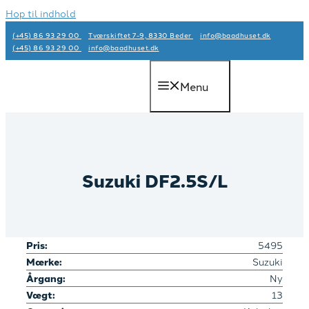
Hop til indhold
(+45) 86 93 29 00
Tværskiftet 7-9, 8330 Beder
info@baadhuset.dk​
(+45) 86 93 29 00
info@baadhuset.dk​
Menu
Suzuki DF2.5S/L
Pris:
5495
Mærke:
Suzuki
Årgang:
Ny
Vægt:
13