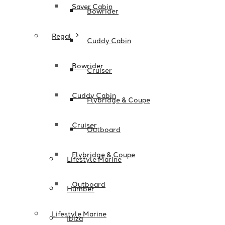
Saver Cabin
Bowrider
Regal
Cuddy Cabin
Bowrider
Cruiser
Cuddy Cabin
Flybridge & Coupe
Cruiser
Outboard
Flybridge & Coupe
Lifestyle Marine
Outboard
Humber
Lifestyle Marine
Ibiza