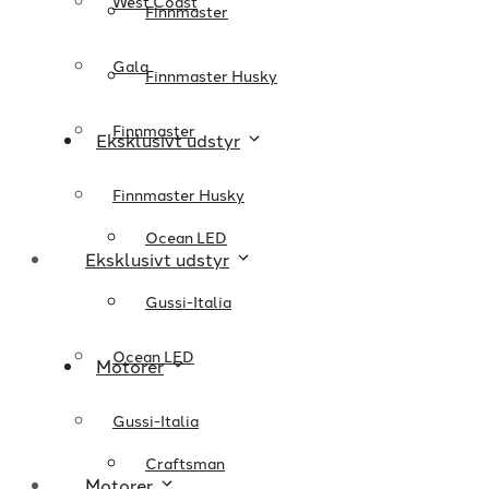
West Coast
Finnmaster
Gala
Finnmaster Husky
Finnmaster
Eksklusivt udstyr
Finnmaster Husky
Ocean LED
Eksklusivt udstyr
Gussi-Italia
Ocean LED
Motorer
Gussi-Italia
Craftsman
Motorer