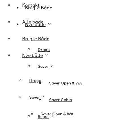
Kontakt
Brugte Både
Alle både
Nye både
Brugte Både
Drago
Nye både
Saver
Drago
Saver Open & WA
Saver
Saver Cabin
Saver Open & WA
Regal