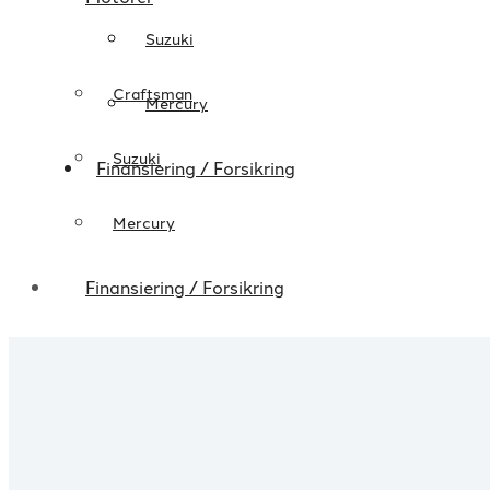
Suzuki
Craftsman
Mercury
Suzuki
Finansiering / Forsikring
Mercury
Finansiering / Forsikring