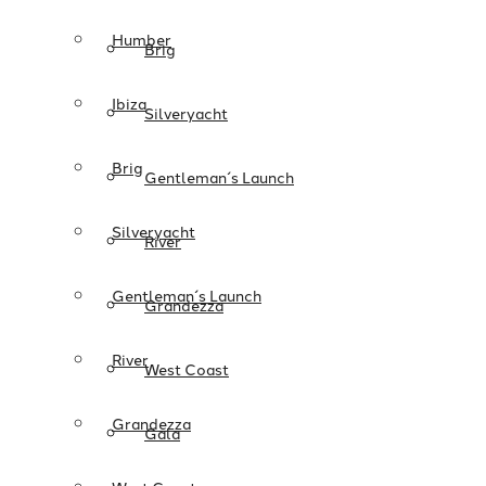
Humber
Brig
Ibiza
Silveryacht
Brig
Gentleman´s Launch
Silveryacht
River
Gentleman´s Launch
Grandezza
River
West Coast
Grandezza
Gala