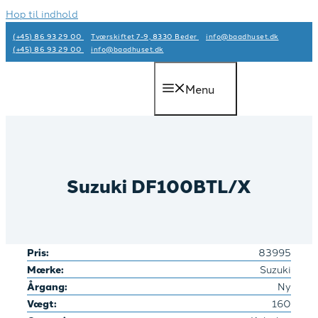
Hop til indhold
(+45) 86 93 29 00
Tværskiftet 7-9, 8330 Beder
info@baadhuset.dk​
(+45) 86 93 29 00
info@baadhuset.dk​
Menu
Suzuki DF100BTL/X
Pris:
83995
Mærke:
Suzuki
Årgang:
Ny
Vægt:
160