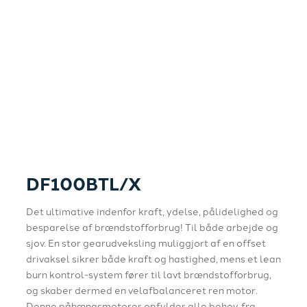
DF100BTL/X
Det ultimative indenfor kraft, ydelse, pålidelighed og
besparelse af brændstofforbrug! Til både arbejde og
sjov. En stor gearudveksling muliggjort af en offset
drivaksel sikrer både kraft og hastighed, mens et lean
burn kontrol-system fører til lavt brændstofforbrug,
og skaber dermed en velafbalanceret ren motor.
Denne påhængsmotorer opfylder alle behov, fra