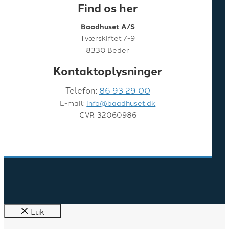
Find os her
Baadhuset A/S
Tværskiftet 7-9
8330 Beder
Kontaktoplysninger
Telefon:
86 93 29 00
E-mail:
info@baadhuset.dk
CVR: 32060986
Luk