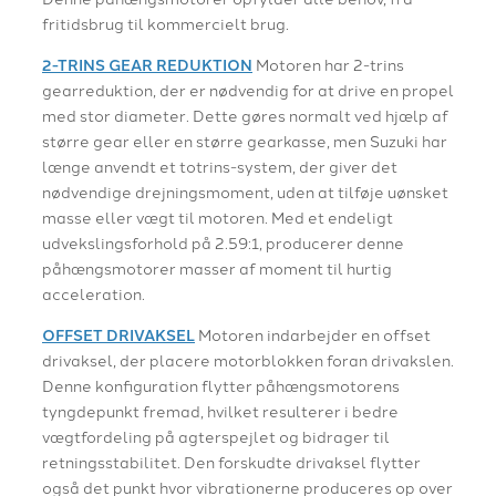
fritidsbrug til kommercielt brug.
2-TRINS GEAR REDUKTION
Motoren har 2-trins
gearreduktion, der er nødvendig for at drive en propel
med stor diameter. Dette gøres normalt ved hjælp af
større gear eller en større gearkasse, men Suzuki har
længe anvendt et totrins-system, der giver det
nødvendige drejningsmoment, uden at tilføje uønsket
masse eller vægt til motoren. Med et endeligt
udvekslingsforhold på 2.59:1, producerer denne
påhængsmotorer masser af moment til hurtig
acceleration.
OFFSET DRIVAKSEL
Motoren indarbejder en offset
drivaksel, der placere motorblokken foran drivakslen.
Denne konfiguration flytter påhængsmotorens
tyngdepunkt fremad, hvilket resulterer i bedre
vægtfordeling på agterspejlet og bidrager til
retningsstabilitet. Den forskudte drivaksel flytter
også det punkt hvor vibrationerne produceres op over