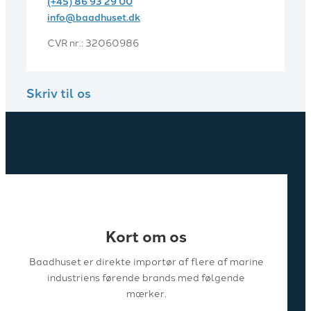
(+45) 86 93 29 00
info@baadhuset.dk​
CVR nr.: 32060986
Skriv til os
Kort om os
Baadhuset er direkte importør af flere af marine
industriens førende brands med følgende
mærker.