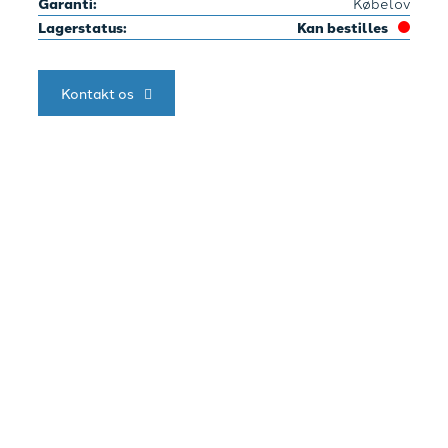
Garanti:
Købelov
Lagerstatus:
Kan bestilles
Kontakt os