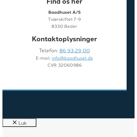
Find os her
Baadhuset A/S
Tværskiftet 7-9
8330 Beder
Kontaktoplysninger
Telefon:
86 93 29 00
E-mail:
info@baadhuset.dk
CVR: 32060986
Luk