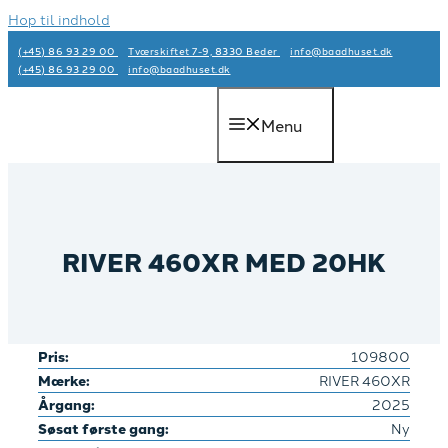
Hop til indhold
(+45) 86 93 29 00
Tværskiftet 7-9, 8330 Beder
info@baadhuset.dk​
(+45) 86 93 29 00
info@baadhuset.dk​
Menu
RIVER 460XR MED 20HK
Pris:
109800
Mærke:
RIVER 460XR
Årgang:
2025
Søsat første gang:
Ny