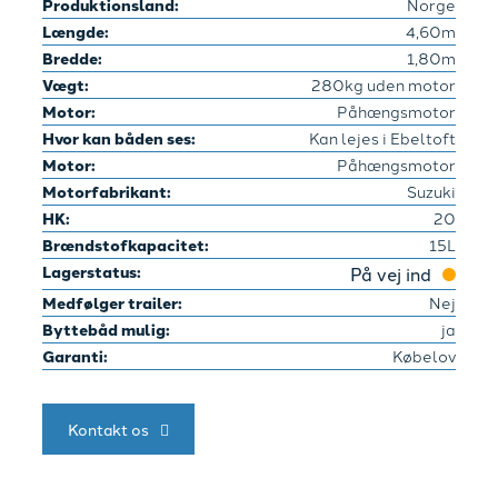
Produktionsland:
Norge
Længde:
4,60m
Bredde:
1,80m
Vægt:
280kg uden motor
Motor:
Påhængsmotor
Hvor kan båden ses:
Kan lejes i Ebeltoft
Motor:
Påhængsmotor
Motorfabrikant:
Suzuki
HK:
20
Brændstofkapacitet:
15L
Lagerstatus:
På vej ind
Medfølger trailer:
Nej
Byttebåd mulig:
ja
Garanti:
Købelov
Kontakt os