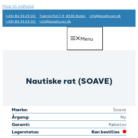
Hop til indhold
(+45) 86 93 29 00
Tværskiftet 7-9, 8330 Beder
info@baadhuset.dk​
(+45) 86 93 29 00
info@baadhuset.dk​
Menu
Nautiske rat (SOAVE)
Mærke:
Soave
Årgang:
Ny
Garanti:
Købelov
Lagerstatus:
Kan bestilles