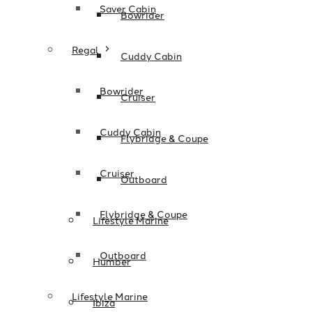
Saver Cabin
Bowrider
Regal
Cuddy Cabin
Bowrider
Cruiser
Cuddy Cabin
Flybridge & Coupe
Cruiser
Outboard
Flybridge & Coupe
Lifestyle Marine
Outboard
Humber
Lifestyle Marine
Ibiza