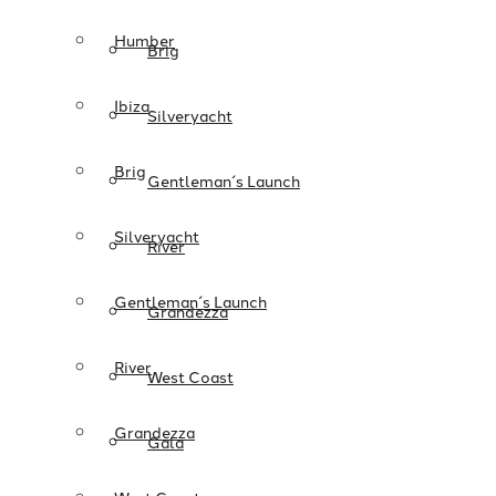
Humber
Brig
Ibiza
Silveryacht
Brig
Gentleman´s Launch
Silveryacht
River
Gentleman´s Launch
Grandezza
River
West Coast
Grandezza
Gala