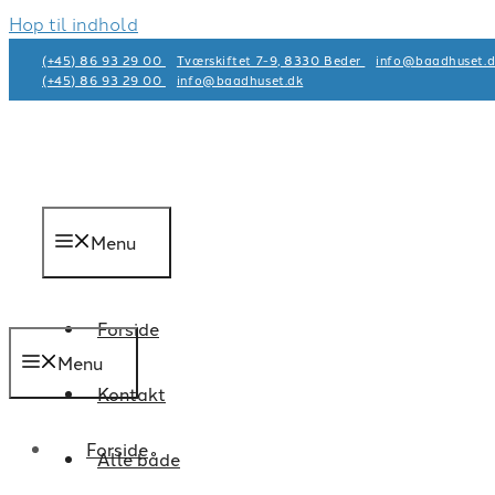
Hop til indhold
(+45) 86 93 29 00
Tværskiftet 7-9, 8330 Beder
info@baadhuset.d
(+45) 86 93 29 00
info@baadhuset.dk​
Menu
Forside
Menu
Kontakt
Forside
Alle både