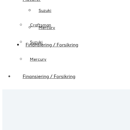
Suzuki
Craftsman
Mercury
Suzuki
Finansiering / Forsikring
Mercury
Finansiering / Forsikring