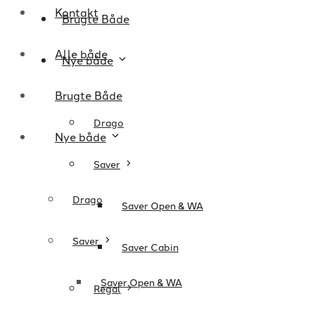
Kontakt
Brugte Både
Alle både
Nye både
Brugte Både
Drago
Nye både
Saver
Drago
Saver Open & WA
Saver
Saver Cabin
Saver Open & WA
Regal