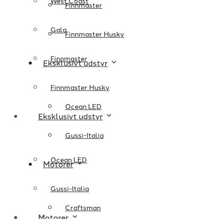
West Coast
Finnmaster
Gala
Finnmaster Husky
Finnmaster
Eksklusivt udstyr
Finnmaster Husky
Ocean LED
Eksklusivt udstyr
Gussi-Italia
Ocean LED
Motorer
Gussi-Italia
Craftsman
Motorer