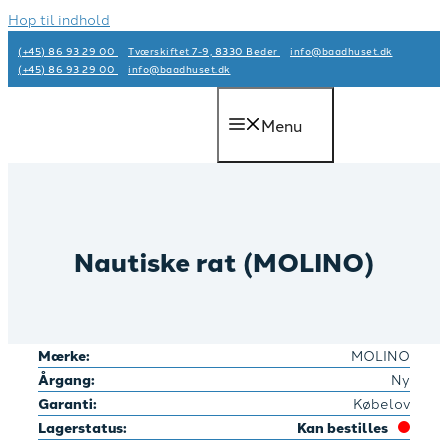
Hop til indhold
(+45) 86 93 29 00
Tværskiftet 7-9, 8330 Beder
info@baadhuset.dk​
(+45) 86 93 29 00
info@baadhuset.dk​
Menu
Nautiske rat (MOLINO)
Mærke:
MOLINO
Årgang:
Ny
Garanti:
Købelov
Lagerstatus:
Kan bestilles