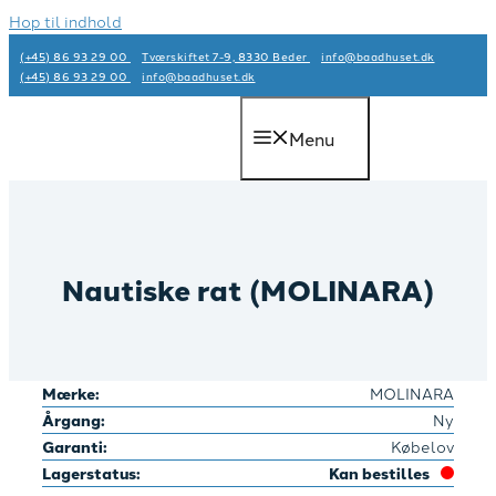
Hop til indhold
(+45) 86 93 29 00
Tværskiftet 7-9, 8330 Beder
info@baadhuset.dk​
(+45) 86 93 29 00
info@baadhuset.dk​
Menu
Nautiske rat (MOLINARA)
Mærke:
MOLINARA
Årgang:
Ny
Garanti:
Købelov
Lagerstatus:
Kan bestilles