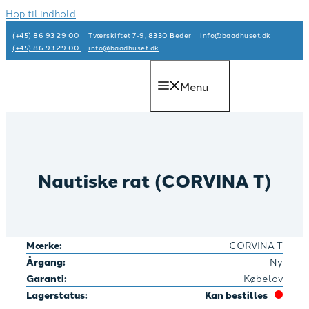
Hop til indhold
(+45) 86 93 29 00
Tværskiftet 7-9, 8330 Beder
info@baadhuset.dk​
(+45) 86 93 29 00
info@baadhuset.dk​
Menu
Nautiske rat (CORVINA T)
Mærke:
CORVINA T
Årgang:
Ny
Garanti:
Købelov
Lagerstatus:
Kan bestilles