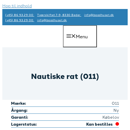
Hop til indhold
(+45) 86 93 29 00
Tværskiftet 7-9, 8330 Beder
info@baadhuset.dk​
(+45) 86 93 29 00
info@baadhuset.dk​
Menu
Nautiske rat (011)
Mærke:
011
Årgang:
Ny
Garanti:
Købelov
Lagerstatus:
Kan bestilles