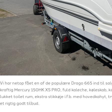
Vi har netop fået en af de populære Drago 665 ind til sa
kraftig Mercury 150HK XS PRO, fuld kaleche, køleskab, 
lukket toilet rum, ekstra stikkøje i.f.b. med hovedkahyt,
et rigtig godt tilbud.