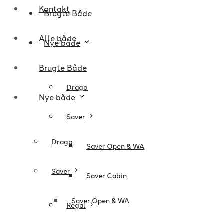
Kontakt
Brugte Både
Alle både
Nye både
Brugte Både
Drago
Nye både
Saver
Drago
Saver Open & WA
Saver
Saver Cabin
Saver Open & WA
Regal