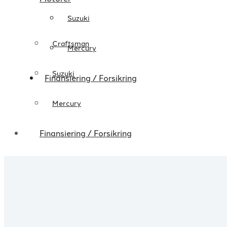
Suzuki
Craftsman
Mercury
Suzuki
Finansiering / Forsikring
Mercury
Finansiering / Forsikring