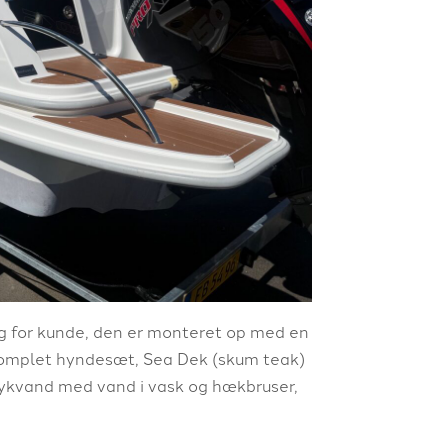
lg for kunde, den er monteret op med en
komplet hyndesæt, Sea Dek (skum teak)
 trykvand med vand i vask og hækbruser,