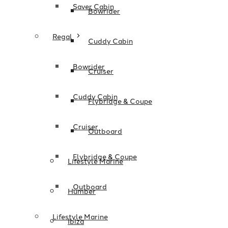
Saver Cabin
Bowrider
Regal
Cuddy Cabin
Bowrider
Cruiser
Cuddy Cabin
Flybridge & Coupe
Cruiser
Outboard
Flybridge & Coupe
Lifestyle Marine
Outboard
Humber
Lifestyle Marine
Ibiza