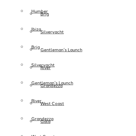
Humber
Brig
Ibiza
Silveryacht
Brig
Gentleman´s Launch
Silveryacht
River
Gentleman´s Launch
Grandezza
River
West Coast
Grandezza
Gala