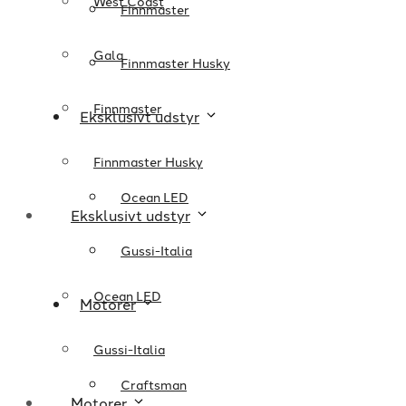
West Coast
Finnmaster
Gala
Finnmaster Husky
Finnmaster
Eksklusivt udstyr
Finnmaster Husky
Ocean LED
Eksklusivt udstyr
Gussi-Italia
Ocean LED
Motorer
Gussi-Italia
Craftsman
Motorer