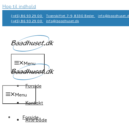
Hop til indhold
(+45) 86 93 29 00
Tværskiftet 7-9, 8330 Beder
info@baadhuset.d
(+45) 86 93 29 00
info@baadhuset.dk​
Menu
Forside
Menu
Kontakt
Forside
Alle både