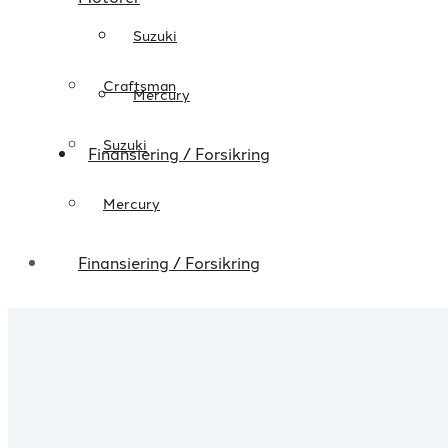
Suzuki
Craftsman
Mercury
Suzuki
Finansiering / Forsikring
Mercury
Finansiering / Forsikring