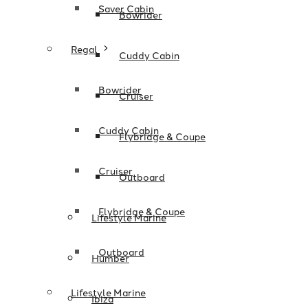
Saver Cabin
Bowrider
Regal
Cuddy Cabin
Bowrider
Cruiser
Cuddy Cabin
Flybridge & Coupe
Cruiser
Outboard
Flybridge & Coupe
Lifestyle Marine
Outboard
Humber
Lifestyle Marine
Ibiza