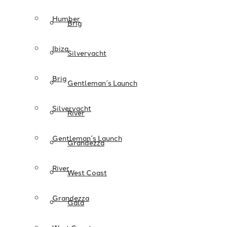
Humber
Brig
Ibiza
Silveryacht
Brig
Gentleman´s Launch
Silveryacht
River
Gentleman´s Launch
Grandezza
River
West Coast
Grandezza
Gala