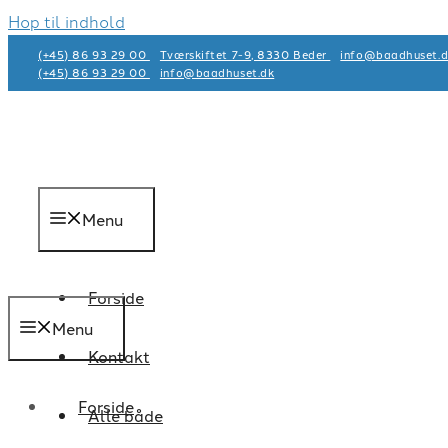
Hop til indhold
(+45) 86 93 29 00
Tværskiftet 7-9, 8330 Beder
info@baadhuset.d
(+45) 86 93 29 00
info@baadhuset.dk​
Menu
Forside
Menu
Kontakt
Forside
Alle både