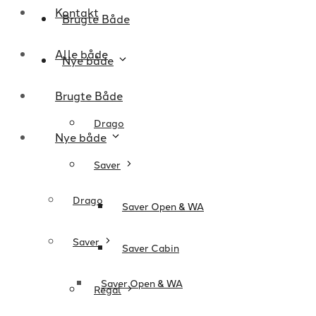
Kontakt
Brugte Både
Alle både
Nye både
Brugte Både
Drago
Nye både
Saver
Drago
Saver Open & WA
Saver
Saver Cabin
Saver Open & WA
Regal