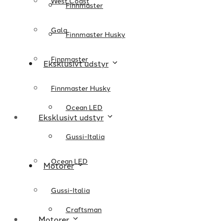
West Coast
Finnmaster
Gala
Finnmaster Husky
Finnmaster
Eksklusivt udstyr
Finnmaster Husky
Ocean LED
Eksklusivt udstyr
Gussi-Italia
Ocean LED
Motorer
Gussi-Italia
Craftsman
Motorer