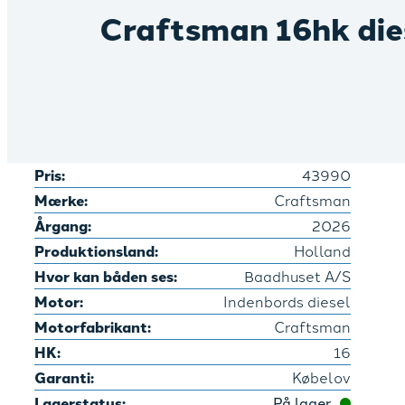
Craftsman 16hk die
Pris:
43990
Mærke:
Craftsman
Årgang:
2026
Produktionsland:
Holland
Hvor kan båden ses:
Baadhuset A/S
Motor:
Indenbords diesel
Motorfabrikant:
Craftsman
HK:
16
Garanti:
Købelov
Lagerstatus:
På lager