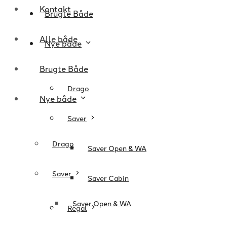
Kontakt
Brugte Både
Alle både
Nye både
Brugte Både
Drago
Nye både
Saver
Drago
Saver Open & WA
Saver
Saver Cabin
Saver Open & WA
Regal