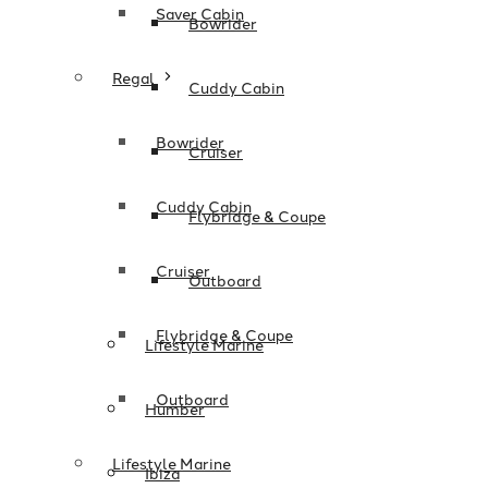
Saver Cabin
Bowrider
Regal
Cuddy Cabin
Bowrider
Cruiser
Cuddy Cabin
Flybridge & Coupe
Cruiser
Outboard
Flybridge & Coupe
Lifestyle Marine
Outboard
Humber
Lifestyle Marine
Ibiza