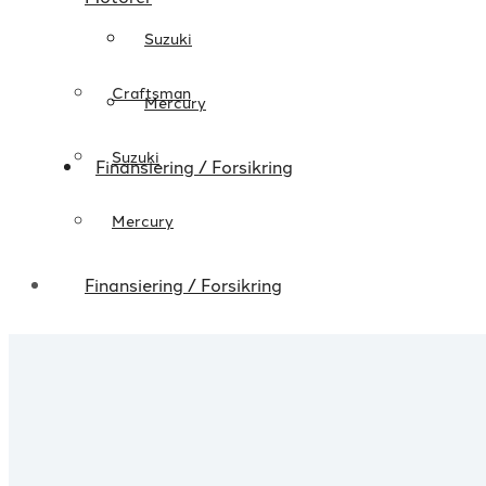
Suzuki
Craftsman
Mercury
Suzuki
Finansiering / Forsikring
Mercury
Finansiering / Forsikring