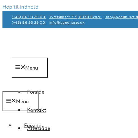
Hop til indhold
(+45) 86 93 29 00
Tværskiftet 7-9, 8330 Beder
info@baadhuset.d
(+45) 86 93 29 00
info@baadhuset.dk​
Menu
Forside
Menu
Kontakt
Forside
Alle både