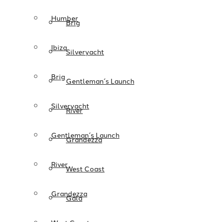
Humber
Brig
Ibiza
Silveryacht
Brig
Gentleman´s Launch
Silveryacht
River
Gentleman´s Launch
Grandezza
River
West Coast
Grandezza
Gala