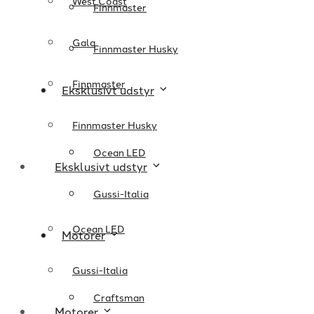
West Coast
Finnmaster
Gala
Finnmaster Husky
Finnmaster
Eksklusivt udstyr
Finnmaster Husky
Ocean LED
Eksklusivt udstyr
Gussi-Italia
Ocean LED
Motorer
Gussi-Italia
Craftsman
Motorer