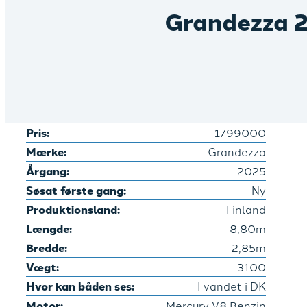
Grandezza 
Pris:
1799000
Mærke:
Grandezza
Årgang:
2025
Søsat første gang:
Ny
Produktionsland:
Finland
Længde:
8,80m
Bredde:
2,85m
Vægt:
3100
Hvor kan båden ses:
I vandet i DK
Motor:
Mercury V8 Benzin