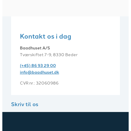
Kontakt os i dag
Baadhuset A/S
Tværskiftet 7-9, 8330 Beder
(+45) 86 93 29 00
info@baadhuset.dk​
CVR nr.: 32060986
Skriv til os