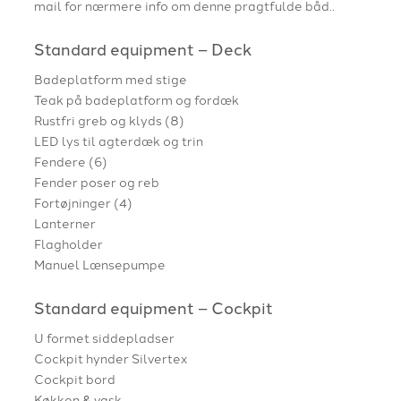
mail for nærmere info om denne pragtfulde båd..
Standard equipment – Deck
Badeplatform med stige
Teak på badeplatform og fordæk
Rustfri greb og klyds (8)
LED lys til agterdæk og trin
Fendere (6)
Fender poser og reb
Fortøjninger (4)
Lanterner
Flagholder
Manuel Lænsepumpe
Standard equipment – Cockpit
U formet siddepladser
Cockpit hynder Silvertex
Cockpit bord
Køkken & vask