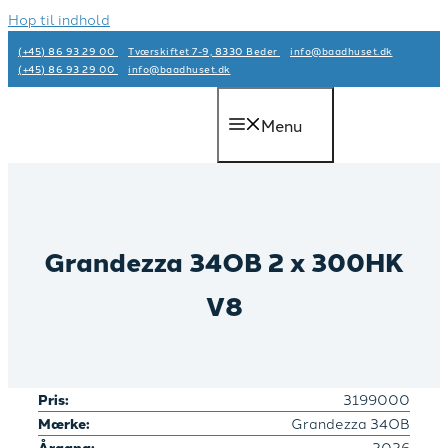
Hop til indhold
(+45) 86 93 29 00
Tværskiftet 7-9, 8330 Beder
info@baadhuset.dk​
(+45) 86 93 29 00
info@baadhuset.dk​
Menu
Grandezza 34OB 2 x 300HK
V8
Pris:
3199000
Mærke:
Grandezza 34OB
Årgang:
2026