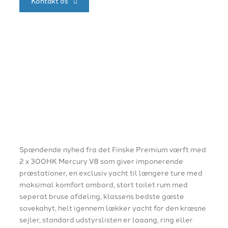
Kontakt os
Spændende nyhed fra det Finske Premium værft med
2 x 300HK Mercury V8 som giver imponerende
præstationer, en exclusiv yacht til længere ture med
maksimal komfort ombord, stort toilet rum med
seperat bruse afdeling, klassens bedste gæste
sovekahyt, helt igennem lækker yacht for den kræsne
sejler, standard udstyrslisten er laaang, ring eller