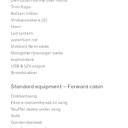
Trim flaps
Batteri måler
Vinduesviskere (2)
Horn
Lyd system
justerbart rat
Dobbelt førersæde
Navigatør/passager sæde
kopholdere
USB & 12V output
Brandslukker
Standard equipment – Forward cabin
Dobbeltseng
Ekstra mellemhynde til seng
Skuffer skabe under seng
Sofa
Garderobeskab