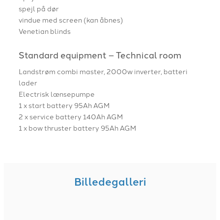
spejl på dør
vindue med screen (kan åbnes)
Venetian blinds
Standard equipment – Technical room
Landstrøm combi master, 2000w inverter, batteri
lader
Electrisk lænsepumpe
1 x start battery 95Ah AGM
2 x service battery 140Ah AGM
1 x bow thruster battery 95Ah AGM
Billedegalleri