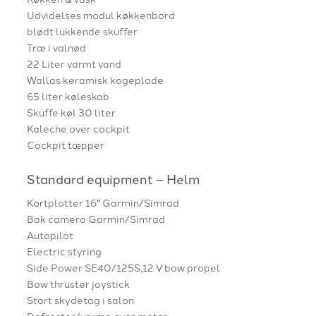
Udvidelses modul køkkenbord
blødt lukkende skuffer
Træ i valnød
22 Liter varmt vand
Wallas keramisk kogeplade
65 liter køleskab
Skuffe køl 30 liter
Kaleche over cockpit
Cockpit tæpper
Standard equipment – Helm
Kortplotter 16″ Garmin/Simrad
Bak camera Garmin/Simrad
Autopilot
Electric styring
Side Power SE40/125S,12 V bow propel
Bow thruster joystick
Stort skydetag i salon
Defroster/varme over motor