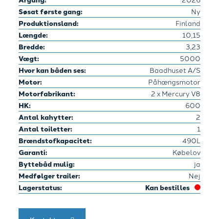
Søsat første gang:
Ny
Produktionsland:
Finland
Længde:
10,15
Bredde:
3,23
Vægt:
5000
Hvor kan båden ses:
Baadhuset A/S
Motor:
Påhængsmotor
Motorfabrikant:
2 x Mercury V8
HK:
600
Antal kahytter:
2
Antal toiletter:
1
Brændstofkapacitet:
490L
Garanti:
Købelov
Byttebåd mulig:
ja
Medfølger trailer:
Nej
Lagerstatus:
Kan bestilles