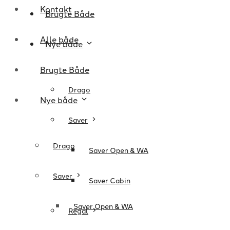
Kontakt
Brugte Både
Alle både
Nye både
Brugte Både
Drago
Nye både
Saver
Drago
Saver Open & WA
Saver
Saver Cabin
Saver Open & WA
Regal