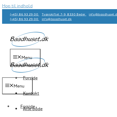
Hop til indhold
(+45) 86 93 29 00
Tværskiftet 7-9, 8330 Beder
info@baadhuset.d
(+45) 86 93 29 00
info@baadhuset.dk​
Menu
Forside
Menu
Kontakt
Forside
Alle både