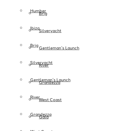
Humber
Brig
Ibiza
Silveryacht
Brig
Gentleman´s Launch
Silveryacht
River
Gentleman´s Launch
Grandezza
River
West Coast
Grandezza
Gala