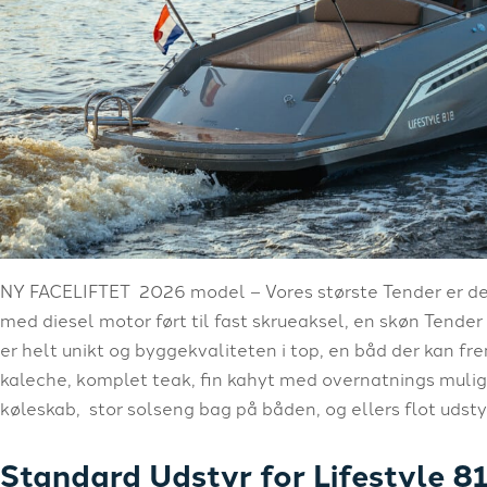
NY FACELIFTET 2026 model – Vores største Tender er den
med diesel motor ført til fast skrueaksel, en skøn Tender
er helt unikt og byggekvaliteten i top, en båd der kan fremv
kaleche, komplet teak, fin kahyt med overnatnings mulig
køleskab, stor solseng bag på båden, og ellers flot udstyr,
Standard Udstyr for Lifestyle 8