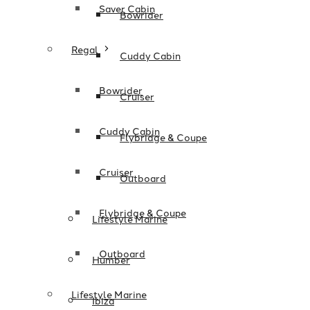
Saver Cabin
Bowrider
Regal
Cuddy Cabin
Bowrider
Cruiser
Cuddy Cabin
Flybridge & Coupe
Cruiser
Outboard
Flybridge & Coupe
Lifestyle Marine
Outboard
Humber
Lifestyle Marine
Ibiza