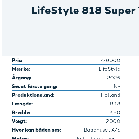
LifeStyle 818 Super
Pris:
779000
Mærke:
LifeStyle
Årgang:
2026
Søsat første gang:
Ny
Produktionsland:
Holland
Længde:
8,18
Bredde:
2,50
Vægt:
2000
Hvor kan båden ses:
Baadhuset A/S
Motor:
Indenbords diesel