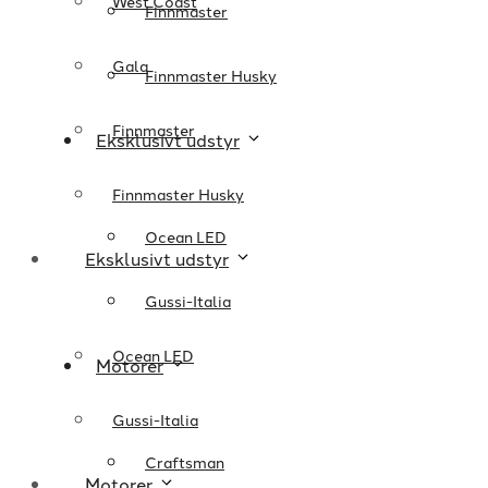
West Coast
Finnmaster
Gala
Finnmaster Husky
Finnmaster
Eksklusivt udstyr
Finnmaster Husky
Ocean LED
Eksklusivt udstyr
Gussi-Italia
Ocean LED
Motorer
Gussi-Italia
Craftsman
Motorer