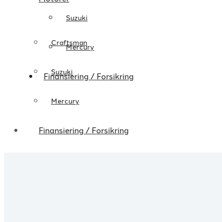
Suzuki
Craftsman
Mercury
Suzuki
Finansiering / Forsikring
Mercury
Finansiering / Forsikring