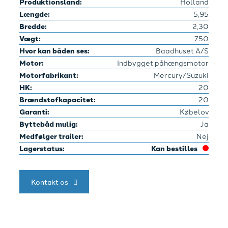
Produktionsland:
Holland
Længde:
5,95
Bredde:
2,30
Vægt:
750
Hvor kan båden ses:
Baadhuset A/S
Motor:
Indbygget påhængsmotor
Motorfabrikant:
Mercury/Suzuki
HK:
20
Brændstofkapacitet:
20
Garanti:
Købelov
Byttebåd mulig:
Ja
Medfølger trailer:
Nej
Lagerstatus:
Kan bestilles
Kontakt os