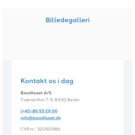
Billedegalleri
Kontakt os i dag
Baadhuset A/S
Tværskiftet 7-9, 8330 Beder
(+45) 86 93 29 00
info@baadhuset.dk​
CVR nr.: 32060986