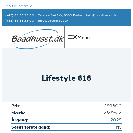
Hop til indhold
(+45) 86 93 29 00
Tværskiftet 7-9, 8330 Beder
info@baadhuset.dk​
(+45) 86 93 29 00
info@baadhuset.dk​
Menu
Lifestyle 616
Pris:
299800
Mærke:
LefeStyle
Årgang:
2025
Søsat første gang:
Ny