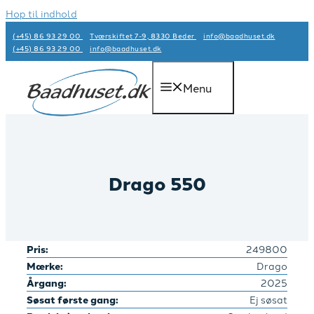
Hop til indhold
(+45) 86 93 29 00
Tværskiftet 7-9, 8330 Beder
info@baadhuset.dk​
(+45) 86 93 29 00
info@baadhuset.dk​
Menu
Drago 550
Pris:
249800
Mærke:
Drago
Årgang:
2025
Søsat første gang:
Ej søsat