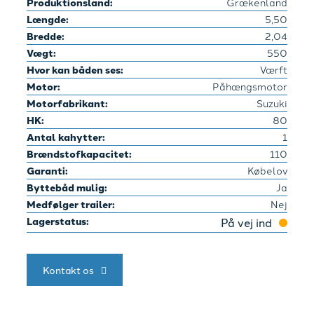
Produktionsland:
Grækenland
Længde:
5,50
Bredde:
2,04
Vægt:
550
Hvor kan båden ses:
Værft
Motor:
Påhængsmotor
Motorfabrikant:
Suzuki
HK:
80
Antal kahytter:
1
Brændstofkapacitet:
110
Garanti:
Købelov
Byttebåd mulig:
Ja
Medfølger trailer:
Nej
Lagerstatus:
På vej ind
Kontakt os