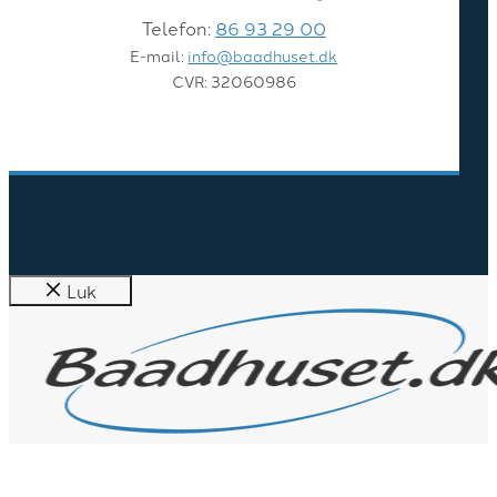
Telefon:
86 93 29 00
E-mail:
info@baadhuset.dk
CVR: 32060986
Luk