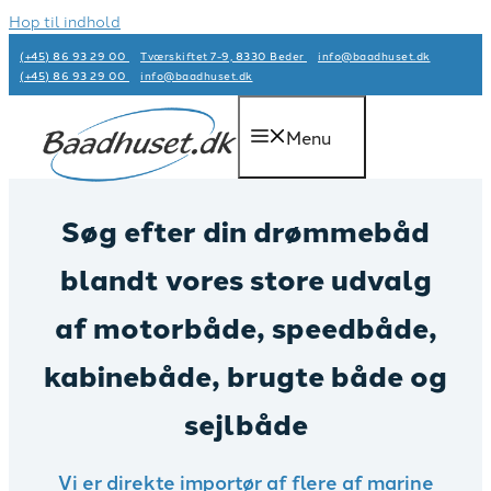
Hop til indhold
(+45) 86 93 29 00
Tværskiftet 7-9, 8330 Beder
info@baadhuset.dk​
(+45) 86 93 29 00
info@baadhuset.dk​
Menu
Søg efter din drømmebåd
blandt vores store udvalg
af motorbåde, speedbåde,
kabinebåde, brugte både og
sejlbåde
Vi er direkte importør af flere af marine